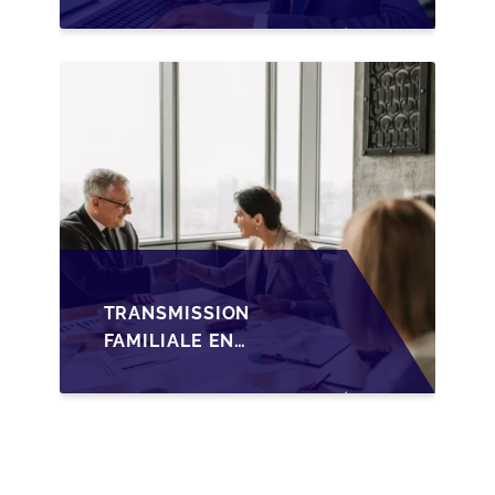
SUCCESSION EN
WALLONIE SUR LA
TRANSMISSION
FAMILIALE DES PME
TRANSMISSION
FAMILIALE EN
WALLONIE :
NOUVELLES
OPPORTUNITÉS GRÂCE
À L’AJUSTEMENT
FISCAL