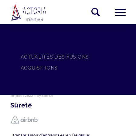
ACTUALITÉS DES FUSIONS
ACQUISITIONS
/
18 juillet 2020
by
fabrice
Sûreté
, transmission d’entreprises en Belgique