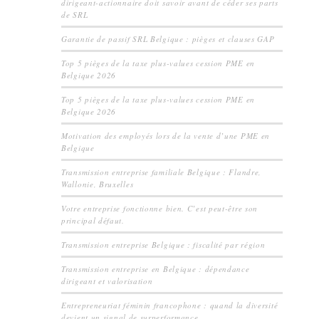
dirigeant-actionnaire doit savoir avant de céder ses parts
de SRL
Garantie de passif SRL Belgique : pièges et clauses GAP
Top 5 pièges de la taxe plus-values cession PME en
Belgique 2026
Top 5 pièges de la taxe plus-values cession PME en
Belgique 2026
Motivation des employés lors de la vente d’une PME en
Belgique
Transmission entreprise familiale Belgique : Flandre,
Wallonie, Bruxelles
Votre entreprise fonctionne bien. C’est peut-être son
principal défaut.
Transmission entreprise Belgique : fiscalité par région
Transmission entreprise en Belgique : dépendance
dirigeant et valorisation
Entrepreneuriat féminin francophone : quand la diversité
devient un signal de surperformance