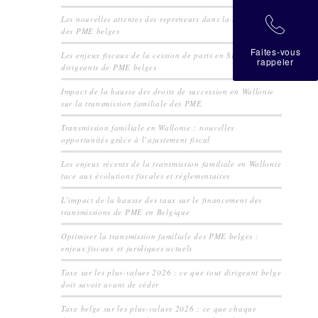
Les nouvelles attentes des repreneurs dans la transmission
拉
des PME belges
Faites-vous
Les enjeux fiscaux de la cession de parts en SRL pour les
rappeler
dirigeants de PME belges
Impact de la hausse des droits de succession en Wallonie
sur la transmission familiale des PME
Transmission familiale en Wallonie : nouvelles
opportunités grâce à l’ajustement fiscal
Les enjeux récents de la transmission familiale en Wallonie
face aux évolutions fiscales et réglementaires
L’impact de la hausse des taux sur le financement des
transmissions de PME en Belgique
Optimiser la transmission familiale des PME belges :
enjeux fiscaux et juridiques actuels
Taxe sur les plus-values 2026 : ce que tout dirigeant belge
doit savoir avant de céder
Taxe belge sur les plus-values 2026 : ce que chaque