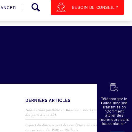
BESOIN DE CONSEIL ?
NANCER
蠟
Téléchargez le
DERNIERS ARTICLES
Guide Inbound
Transmission
Transmission familiale en Wallonie : structurer la cession
"Comment
des parts d’une SRL
attirer des
repreneurs sans
les contacter"
Impact du durcissement des conditions de crédit sur la
transmission des PME en Wallonie