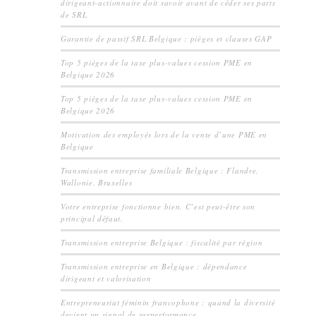
dirigeant-actionnaire doit savoir avant de céder ses parts
de SRL
Garantie de passif SRL Belgique : pièges et clauses GAP
Top 5 pièges de la taxe plus-values cession PME en
Belgique 2026
Top 5 pièges de la taxe plus-values cession PME en
Belgique 2026
Motivation des employés lors de la vente d’une PME en
Belgique
Transmission entreprise familiale Belgique : Flandre,
Wallonie, Bruxelles
Votre entreprise fonctionne bien. C’est peut-être son
principal défaut.
Transmission entreprise Belgique : fiscalité par région
Transmission entreprise en Belgique : dépendance
dirigeant et valorisation
Entrepreneuriat féminin francophone : quand la diversité
devient un signal de surperformance