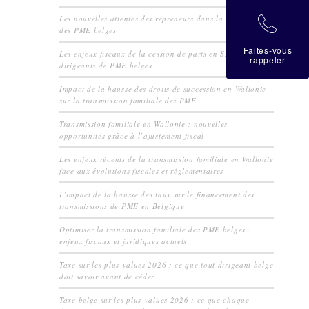
Les nouvelles attentes des repreneurs dans la transmission
拉
des PME belges
Faites-vous
Les enjeux fiscaux de la cession de parts en SRL pour les
rappeler
dirigeants de PME belges
Impact de la hausse des droits de succession en Wallonie
sur la transmission familiale des PME
Transmission familiale en Wallonie : nouvelles
opportunités grâce à l’ajustement fiscal
Les enjeux récents de la transmission familiale en Wallonie
face aux évolutions fiscales et réglementaires
L’impact de la hausse des taux sur le financement des
transmissions de PME en Belgique
Optimiser la transmission familiale des PME belges :
enjeux fiscaux et juridiques actuels
Taxe sur les plus-values 2026 : ce que tout dirigeant belge
doit savoir avant de céder
Taxe belge sur les plus-values 2026 : ce que chaque