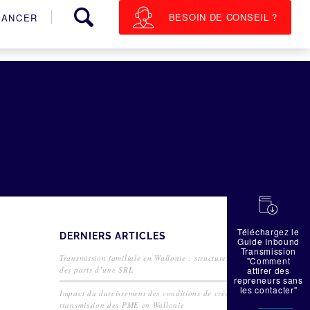
BESOIN DE CONSEIL ?
NANCER
蠟
Téléchargez le
DERNIERS ARTICLES
Guide Inbound
Transmission
Transmission familiale en Wallonie : structurer la cession
"Comment
des parts d’une SRL
attirer des
repreneurs sans
les contacter"
Impact du durcissement des conditions de crédit sur la
transmission des PME en Wallonie