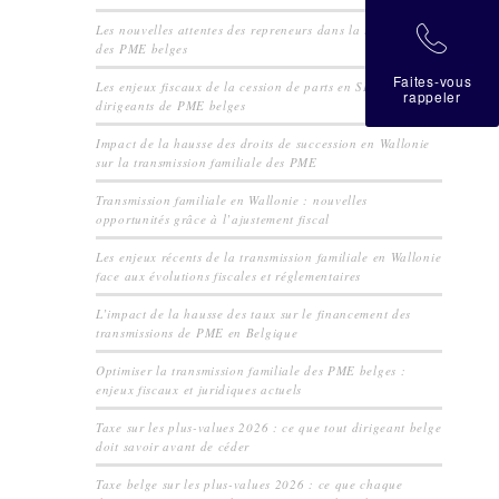
Les nouvelles attentes des repreneurs dans la transmission
拉
des PME belges
Faites-vous
Les enjeux fiscaux de la cession de parts en SRL pour les
rappeler
dirigeants de PME belges
Impact de la hausse des droits de succession en Wallonie
sur la transmission familiale des PME
Transmission familiale en Wallonie : nouvelles
opportunités grâce à l’ajustement fiscal
Les enjeux récents de la transmission familiale en Wallonie
face aux évolutions fiscales et réglementaires
L’impact de la hausse des taux sur le financement des
transmissions de PME en Belgique
Optimiser la transmission familiale des PME belges :
enjeux fiscaux et juridiques actuels
Taxe sur les plus-values 2026 : ce que tout dirigeant belge
doit savoir avant de céder
Taxe belge sur les plus-values 2026 : ce que chaque