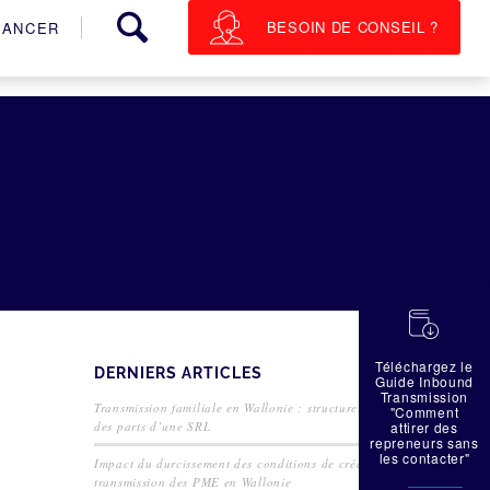
BESOIN DE CONSEIL ?
NANCER
蠟
Téléchargez le
DERNIERS ARTICLES
Guide Inbound
Transmission
Transmission familiale en Wallonie : structurer la cession
"Comment
des parts d’une SRL
attirer des
repreneurs sans
les contacter"
Impact du durcissement des conditions de crédit sur la
transmission des PME en Wallonie