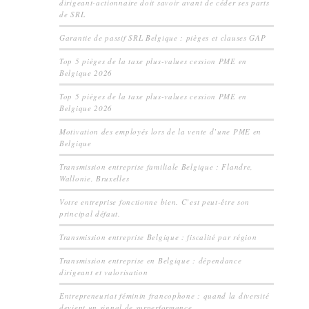
dirigeant-actionnaire doit savoir avant de céder ses parts
de SRL
Garantie de passif SRL Belgique : pièges et clauses GAP
Top 5 pièges de la taxe plus-values cession PME en
Belgique 2026
Top 5 pièges de la taxe plus-values cession PME en
Belgique 2026
Motivation des employés lors de la vente d’une PME en
Belgique
Transmission entreprise familiale Belgique : Flandre,
Wallonie, Bruxelles
Votre entreprise fonctionne bien. C’est peut-être son
principal défaut.
Transmission entreprise Belgique : fiscalité par région
Transmission entreprise en Belgique : dépendance
dirigeant et valorisation
Entrepreneuriat féminin francophone : quand la diversité
devient un signal de surperformance