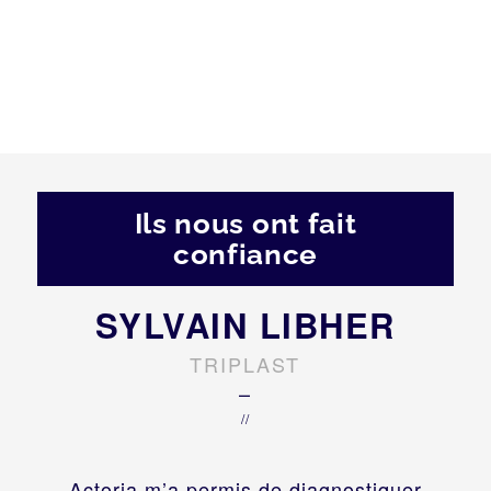
Ils nous ont fait
confiance
SYLVAIN LIBHER
TRIPLAST
–
//
Actoria m’a permis de diagnostiquer