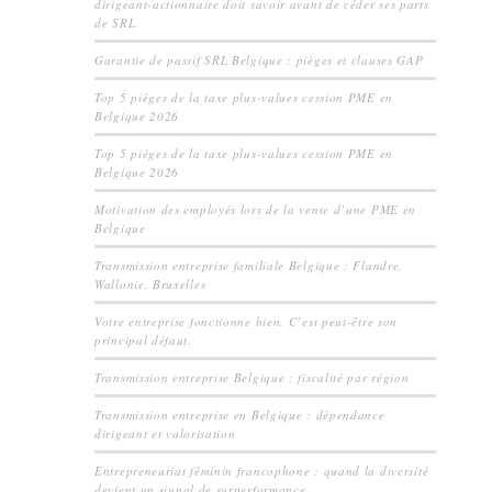
dirigeant-actionnaire doit savoir avant de céder ses parts
de SRL
Garantie de passif SRL Belgique : pièges et clauses GAP
Top 5 pièges de la taxe plus-values cession PME en
Belgique 2026
Top 5 pièges de la taxe plus-values cession PME en
Belgique 2026
Motivation des employés lors de la vente d’une PME en
Belgique
Transmission entreprise familiale Belgique : Flandre,
Wallonie, Bruxelles
Votre entreprise fonctionne bien. C’est peut-être son
principal défaut.
Transmission entreprise Belgique : fiscalité par région
Transmission entreprise en Belgique : dépendance
dirigeant et valorisation
Entrepreneuriat féminin francophone : quand la diversité
devient un signal de surperformance