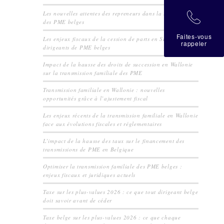
Les nouvelles attentes des repreneurs dans la transmission
拉
des PME belges
Faites-vous
Les enjeux fiscaux de la cession de parts en SRL pour les
rappeler
dirigeants de PME belges
Impact de la hausse des droits de succession en Wallonie
sur la transmission familiale des PME
Transmission familiale en Wallonie : nouvelles
opportunités grâce à l’ajustement fiscal
Les enjeux récents de la transmission familiale en Wallonie
face aux évolutions fiscales et réglementaires
L’impact de la hausse des taux sur le financement des
transmissions de PME en Belgique
Optimiser la transmission familiale des PME belges :
enjeux fiscaux et juridiques actuels
Taxe sur les plus-values 2026 : ce que tout dirigeant belge
doit savoir avant de céder
Taxe belge sur les plus-values 2026 : ce que chaque