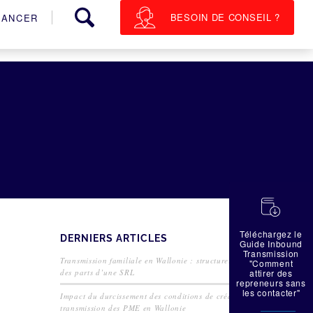
BESOIN DE CONSEIL ?
NANCER
蠟
Téléchargez le
DERNIERS ARTICLES
Guide Inbound
Transmission
Transmission familiale en Wallonie : structurer la cession
"Comment
des parts d’une SRL
attirer des
repreneurs sans
les contacter"
Impact du durcissement des conditions de crédit sur la
transmission des PME en Wallonie