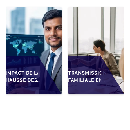
TRANSMISSION
POUR LES
DES PME
DIRIGEANTS
BELGES
DE PME
BELGES
IMPACT DE LA
TRANSMISSION
HAUSSE DES
FAMILIALE EN
DROITS DE
WALLONIE :
SUCCESSION
NOUVELLES
EN WALLONIE
OPPORTUNITÉS
SUR LA
GRÂCE À
TRANSMISSION
L’AJUSTEMENT
FAMILIALE DES
FISCAL