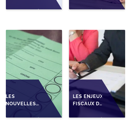
WALLONIE :
DES
STRUCTURER
CONDITIONS DE
LA CESSION
CRÉDIT SUR LA
DES PARTS
TRANSMISSION
D'UNE SRL
DES PME EN
WALLONIE
LES
LES ENJEUX
NOUVELLES
FISCAUX DE
ATTENTES DES
LA CESSION
REPRENEURS
DE PARTS
DANS LA
EN SRL