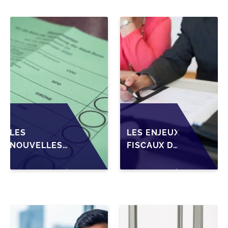
DES PARTS
TRANSMISSION
D'UNE SRL
DES PME EN
WALLONIE
LES
LES ENJEUX
NOUVELLES
FISCAUX DE
ATTENTES DES
LA CESSION
REPRENEURS
DE PARTS
DANS LA
EN SRL
TRANSMISSION
POUR LES
DES PME
DIRIGEANTS
BELGES
DE PME