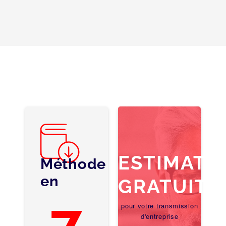
ESTIMATI
Méthode
en
GRATUITE
7
pour votre transmission
d'entreprise