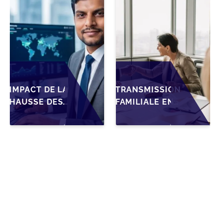
BELGES
IMPACT DE LA
TRANSMISSION
HAUSSE DES
FAMILIALE EN
DROITS DE
WALLONIE :
SUCCESSION
NOUVELLES
EN WALLONIE
OPPORTUNITÉS
SUR LA
GRÂCE À
TRANSMISSION
L’AJUSTEMENT
FAMILIALE DES
FISCAL
PME