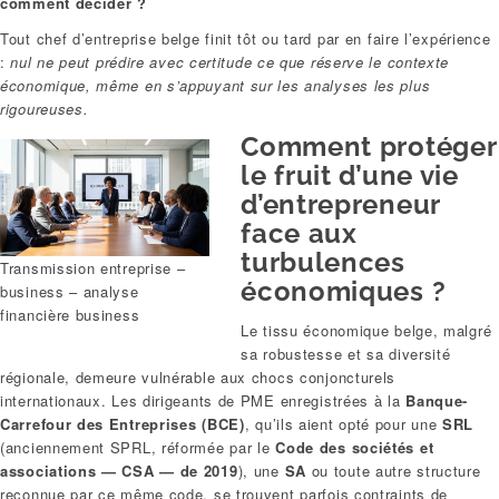
comment décider ?
Tout chef d’entreprise belge finit tôt ou tard par en faire l’expérience
:
nul ne peut prédire avec certitude ce que réserve le contexte
économique, même en s’appuyant sur les analyses les plus
rigoureuses.
Comment protéger
le fruit d’une vie
d’entrepreneur
face aux
turbulences
Transmission entreprise –
économiques ?
business – analyse
financière business
Le tissu économique belge, malgré
sa robustesse et sa diversité
régionale, demeure vulnérable aux chocs conjoncturels
internationaux. Les dirigeants de PME enregistrées à la
Banque-
Carrefour des Entreprises (BCE)
, qu’ils aient opté pour une
SRL
(anciennement SPRL, réformée par le
Code des sociétés et
associations — CSA — de 2019
), une
SA
ou toute autre structure
reconnue par ce même code, se trouvent parfois contraints de