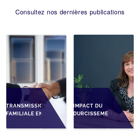
Consultez nos dernières publications
TRANSMISSION
IMPACT DU
FAMILIALE EN
DURCISSEMENT
WALLONIE :
DES
STRUCTURER
CONDITIONS DE
LA CESSION
CRÉDIT SUR LA