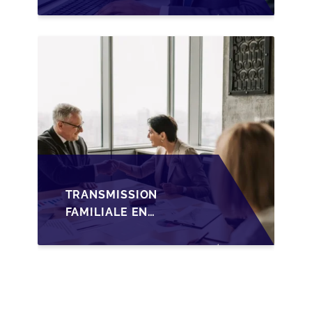
WALLONIE SUR LA
TRANSMISSION
FAMILIALE DES PME
TRANSMISSION
FAMILIALE EN
WALLONIE :
NOUVELLES
OPPORTUNITÉS GRÂCE
À L’AJUSTEMENT
FISCAL