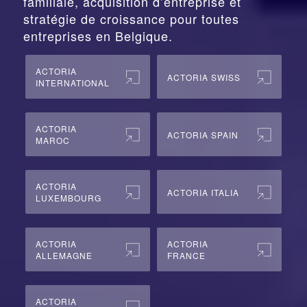
familiale, acquisition d’entreprise et
stratégie de croissance pour toutes
entreprises en Belgique.
ACTORIA
ACTORIA SWISS
INTERNATIONAL
ACTORIA
ACTORIA SPAIN
MAROC
ACTORIA
ACTORIA ITALIA
LUXEMBOURG
ACTORIA
ACTORIA
ALLEMAGNE
FRANCE
ACTORIA