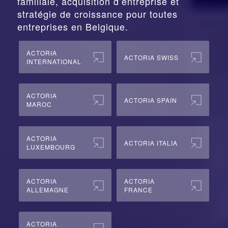
familiale, acquisition d’entreprise et
stratégie de croissance pour toutes
entreprises en Belgique.
ACTORIA
ACTORIA SWISS
INTERNATIONAL
ACTORIA
ACTORIA SPAIN
MAROC
ACTORIA
ACTORIA ITALIA
LUXEMBOURG
ACTORIA
ACTORIA
ALLEMAGNE
FRANCE
ACTORIA