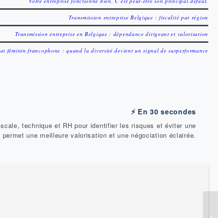
Votre entreprise fonctionne bien. C’est peut-être son principal défaut.
Transmission entreprise Belgique : fiscalité par région
Transmission entreprise en Belgique : dépendance dirigeant et valorisation
at féminin francophone : quand la diversité devient un signal de surperformance
⚡ En 30 secondes
iscale, technique et RH pour identifier les risques et éviter une
e permet une meilleure valorisation et une négociation éclairée.