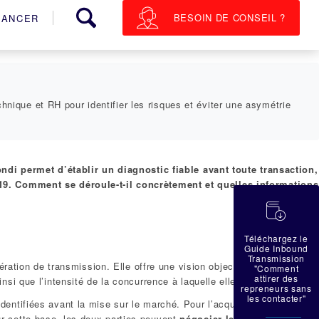
BESOIN DE CONSEIL ?
NANCER
chnique et RH pour identifier les risques et éviter une asymétrie
ndi permet d’établir un diagnostic fiable avant toute transaction,
19. Comment se déroule-t-il concrètement et quelles informations
蠟
Téléchargez le
Guide Inbound
Transmission
ration de transmission. Elle offre une vision objective du
"Comment
attirer des
nsi que l’intensité de la concurrence à laquelle elle fait face.
repreneurs sans
les contacter"
dentifiées avant la mise sur le marché. Pour l’acquéreur, il s’agit
Sur cette base, les deux parties peuvent
négocier les conditions de