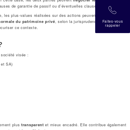
ses de garantie de passif ou d’éventuelles clauses d’earn-out.
拉
, les plus-values réalisées sur des actions peuvent bénéficier d’une
Faites-vous
 normale du patrimoine privé
, selon la jurisprudence constante des
rappeler
curiser ce contexte.
?
 société visée :
 et SA)
ttement plus
transparent
et mieux encadré. Elle contribue également