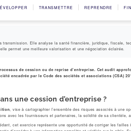
ÉVELOPPER
TRANSMETTRE
REPRENDRE
FI
 transmission. Elle analyse la santé financière, juridique, fiscale, te
 elle permet une meilleure valorisation et une négociation éclairée.
processus de cession ou de reprise d’entreprise. Cet audit approfo
ciété encadrée par le Code des sociétés et associations (CSA) 20
dans une cession d’entreprise ?
ition
, vise à cartographier l’ensemble des risques associés à une opé
ns avec les fournisseurs et partenaires, la solidité de sa clientèle, ai
édant, cet exercice représente une opportunité de corriger les failles i
antie d’accéder à une information complète et vérifiée sur la cible. 