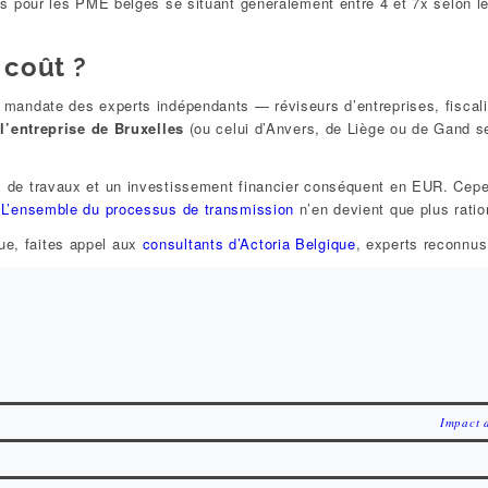
nus pour les PME belges se situant généralement entre 4 et 7x selon le 
 coût ?
i mandate des experts indépendants — réviseurs d’entreprises, fiscali
l’entreprise de Bruxelles
(ou celui d’Anvers, de Liège ou de Gand sel
ois de travaux et un investissement financier conséquent en EUR. Ce
.
L’ensemble du processus de transmission
n’en devient que plus ratio
ue, faites appel aux
consultants d’Actoria Belgique
, experts reconnu
Impact d