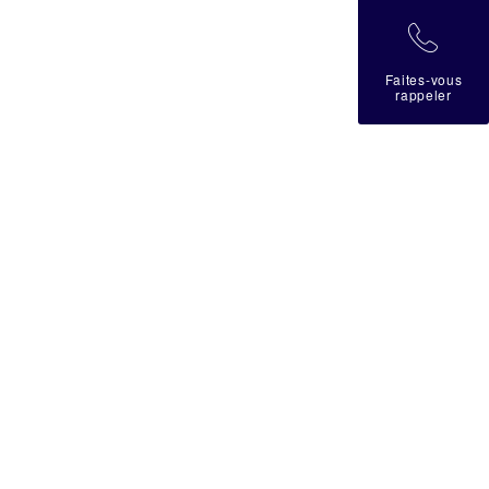
拉
Faites-vous
rappeler