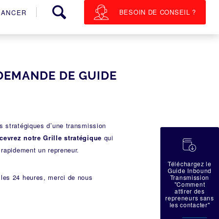
BESOIN DE CONSEIL ?
NANCER
DEMANDE DE GUIDE
es stratégiques d’une transmission
evrez notre Grille stratégique
qui
蠟
r rapidement un repreneur.
Téléchargez le
Guide Inbound
 les 24 heures, merci de nous
Transmission
"Comment
attirer des
repreneurs sans
les contacter"