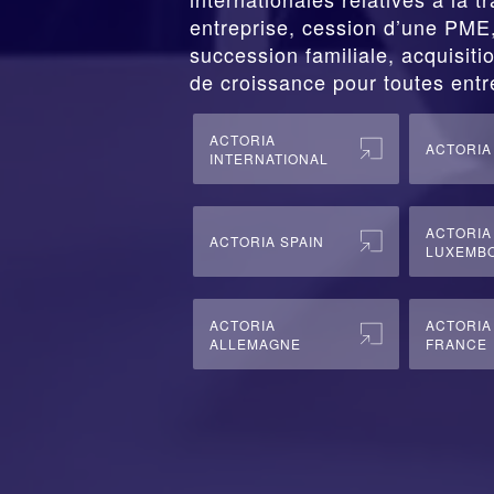
entreprise,
cession
d’une PME, 
succession familiale, acquisitio
de croissance pour toutes entr
ACTORIA
ACTORIA
INTERNATIONAL
ACTORIA
ACTORIA SPAIN
LUXEMB
ACTORIA
ACTORIA
ALLEMAGNE
FRANCE