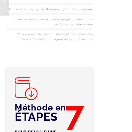
clé de la valeur
Transmission entreprise Belgique : fiscalité par région
Transmission entreprise en Belgique : dépendance
dirigeant et valorisation
Entrepreneuriat féminin francophone : quand la
diversité devient un signal de surperformance
7
Méthode en
ÉTAPES
POUR RÉUSSIR UNE