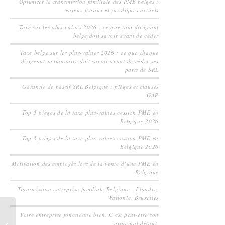
Optimiser la transmission familiale des PME belges :
enjeux fiscaux et juridiques actuels
Taxe sur les plus-values 2026 : ce que tout dirigeant
belge doit savoir avant de céder
Taxe belge sur les plus-values 2026 : ce que chaque
dirigeant-actionnaire doit savoir avant de céder ses
parts de SRL
Garantie de passif SRL Belgique : pièges et clauses
GAP
Top 5 pièges de la taxe plus-values cession PME en
Belgique 2026
Top 5 pièges de la taxe plus-values cession PME en
Belgique 2026
Motivation des employés lors de la vente d’une PME en
Belgique
Transmission entreprise familiale Belgique : Flandre,
Wallonie, Bruxelles
Culture d’entreprise
Votre entreprise fonctionne bien. C’est peut-être son
principal défaut.
et M&A en Belgique :