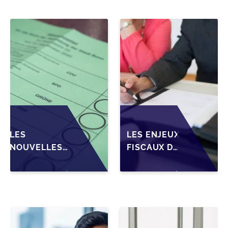
DES PARTS
TRANSMISSION
D'UNE SRL
DES PME EN
WALLONIE
LES
LES ENJEUX
NOUVELLES
FISCAUX DE
ATTENTES DES
LA CESSION
REPRENEURS
DE PARTS
DANS LA
EN SRL
TRANSMISSION
POUR LES
DES PME
DIRIGEANTS
BELGES
DE PME