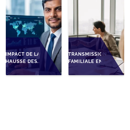
BELGES
IMPACT DE LA
TRANSMISSION
HAUSSE DES
FAMILIALE EN
DROITS DE
WALLONIE :
SUCCESSION
NOUVELLES
EN WALLONIE
OPPORTUNITÉS
SUR LA
GRÂCE À
TRANSMISSION
L’AJUSTEMENT
FAMILIALE DES
FISCAL
PME