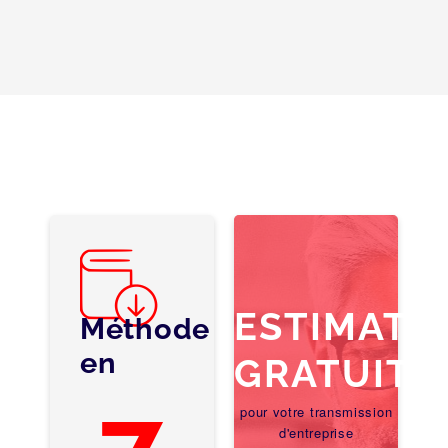
ESTIMATI
Méthode
en
GRATUITE
7
pour votre transmission
d'entreprise