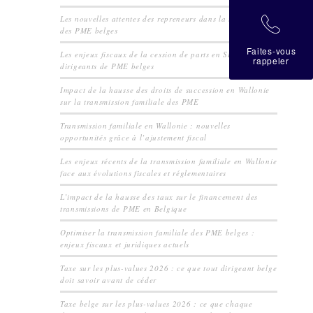
Les nouvelles attentes des repreneurs dans la transmission
拉
des PME belges
Faites-vous
Les enjeux fiscaux de la cession de parts en SRL pour les
rappeler
dirigeants de PME belges
Impact de la hausse des droits de succession en Wallonie
sur la transmission familiale des PME
Transmission familiale en Wallonie : nouvelles
opportunités grâce à l’ajustement fiscal
Les enjeux récents de la transmission familiale en Wallonie
face aux évolutions fiscales et réglementaires
L’impact de la hausse des taux sur le financement des
transmissions de PME en Belgique
Optimiser la transmission familiale des PME belges :
enjeux fiscaux et juridiques actuels
Taxe sur les plus-values 2026 : ce que tout dirigeant belge
doit savoir avant de céder
Taxe belge sur les plus-values 2026 : ce que chaque