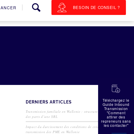
BESOIN DE CONSEIL ?
NANCER
蠟
Téléchargez le
DERNIERS ARTICLES
Guide Inbound
Transmission
Transmission familiale en Wallonie : structurer la cession
"Comment
des parts d’une SRL
attirer des
repreneurs sans
les contacter"
Impact du durcissement des conditions de crédit sur la
transmission des PME en Wallonie