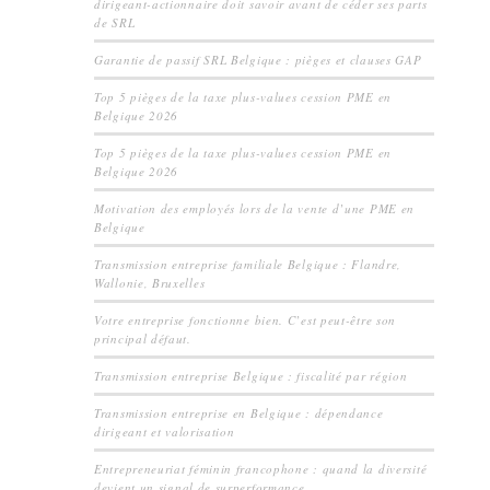
dirigeant-actionnaire doit savoir avant de céder ses parts
de SRL
Garantie de passif SRL Belgique : pièges et clauses GAP
Top 5 pièges de la taxe plus-values cession PME en
Belgique 2026
Top 5 pièges de la taxe plus-values cession PME en
Belgique 2026
Motivation des employés lors de la vente d’une PME en
Belgique
Transmission entreprise familiale Belgique : Flandre,
Wallonie, Bruxelles
Votre entreprise fonctionne bien. C’est peut-être son
principal défaut.
Transmission entreprise Belgique : fiscalité par région
Transmission entreprise en Belgique : dépendance
dirigeant et valorisation
Entrepreneuriat féminin francophone : quand la diversité
devient un signal de surperformance